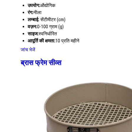
उपयोग:
औद्योगिक
रंग:
नीला
लम्बाई:
सेंटीमीटर (cm)
वज़न:
0-100 ग्राम (g)
साइज:
स्वनिर्धारित
आपूर्ति की क्षमता:
10 प्रति महीने
जांच भेजें
ब्रास फ्रेम सीव्स